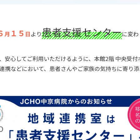
患者支援センター
６
１５
月
日
より
に変わ
、安心してご利用いただけるように、本館2階 中央受付
連携などにおいて、患者さんやご家族の気持ちに寄り添