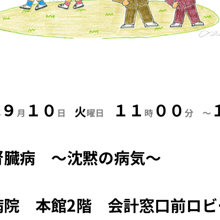
９
１０
１１
００
火
年
月
日
曜日
時
分 ～
腎臓病 ～沈黙の病気～
病院 本館2階 会計窓口前ロビ