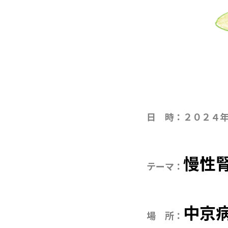
日 時：２０２４
慢性
テーマ：
中京
場 所：