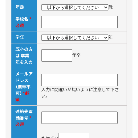
年齢
歳
学校名
*
必須
学年
年
既卒の方
年卒
は 卒業
年を入力
メールア
ドレス
（携帯不
入力に間違いが無いように注意して下さ
可）
*必
い。
須
連絡先電
話番号
*
必須