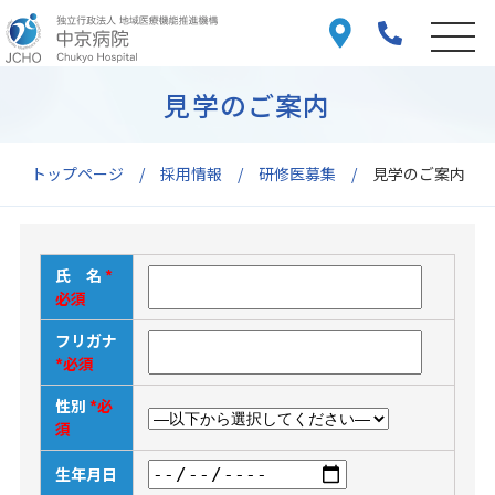
見学のご案内
トップページ
採用情報
研修医募集
見学のご案内
氏 名
*
必須
フリガナ
*必須
性別
*必
須
生年月日