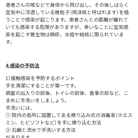
患者さんの咳などで身体から飛び出し、その後しばらく
空気中に浮遊している微粒子（飛沫核と呼ばれます）を吸
うことで感染が起こります。患者さんとの距離が離れて
いても感染する危険がありますが、幸いなことに空気感
染を起こす微生物は麻疹、水痘や結核に限られていま
す。
4.感染の予防法
1）接触感染を予防するポイント
手を清潔にすることが第一です。
病室の出入りの前後、トイレの前後、食事の前など、こ
まめに手洗いをしましょう。
手洗いには、
① 院内の各所に設置してある擦り込み式の消毒液（ホエス
ミン、ヒビソフトなど）を手に擦り込む方法
② 石鹸と流水で手洗いする方法
があります。